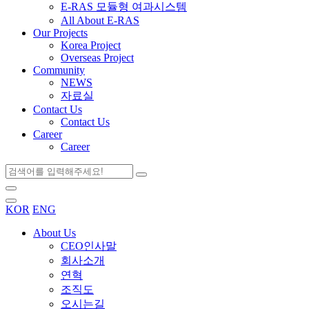
E-RAS 모듈형 여과시스템
All About E-RAS
Our Projects
Korea Project
Overseas Project
Community
NEWS
자료실
Contact Us
Contact Us
Career
Career
KOR
ENG
About Us
CEO인사말
회사소개
연혁
조직도
오시는길